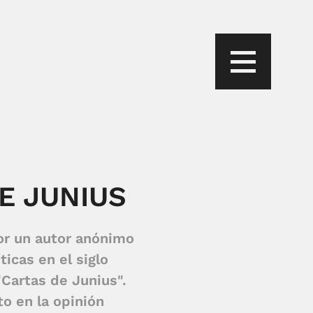
E JUNIUS
or un autor anónimo
ticas en el siglo
"Cartas de Junius".
o en la opinión