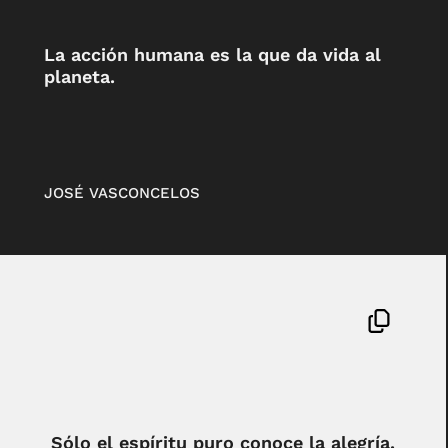
La acción humana es la que da vida al
planeta.
JOSÉ VASCONCELOS
Sólo el espíritu puro conoce la alegría.