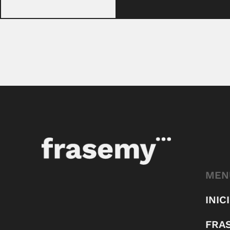
MEN
INIC
FRA