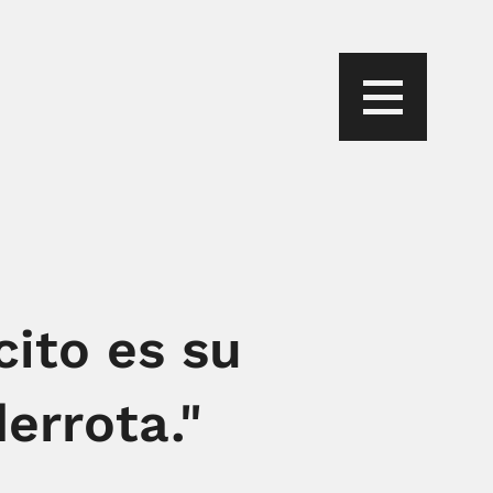
cito es su
errota."