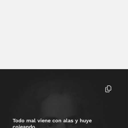
Todo mal viene con alas y huye
cojeando.