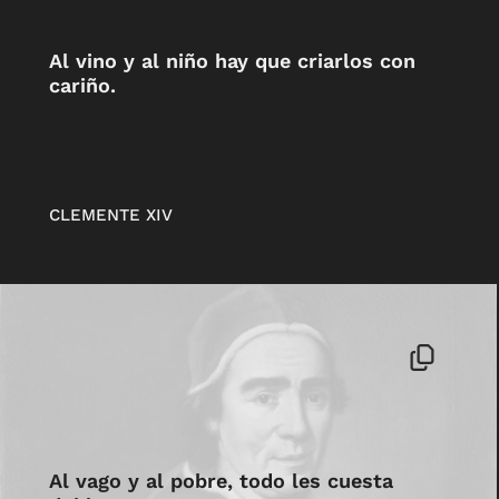
Al vino y al niño hay que criarlos con
cariño.
CLEMENTE XIV
Al vago y al pobre, todo les cuesta