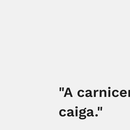
"A carnice
caiga."