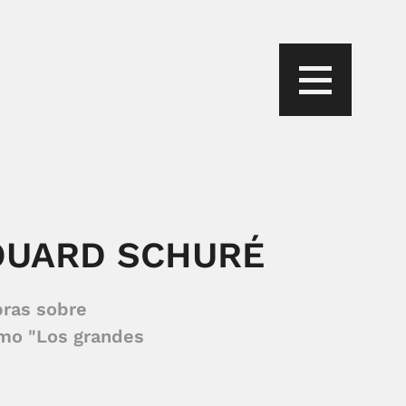
OUARD SCHURÉ
bras sobre
omo "Los grandes