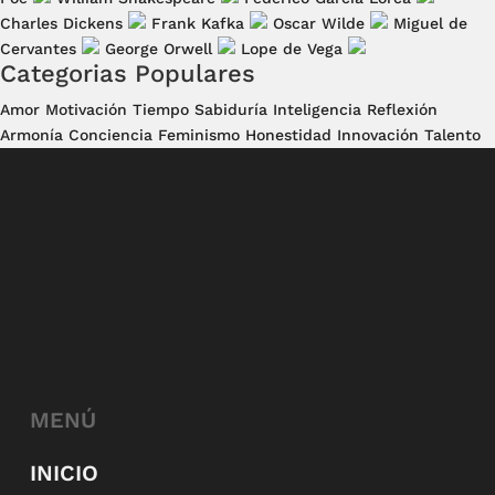
Charles Dickens
Frank Kafka
Oscar Wilde
Miguel de
Cervantes
George Orwell
Lope de Vega
Categorias Populares
Amor
Motivación
Tiempo
Sabiduría
Inteligencia
Reflexión
Armonía
Conciencia
Feminismo
Honestidad
Innovación
Talento
MENÚ
INICIO