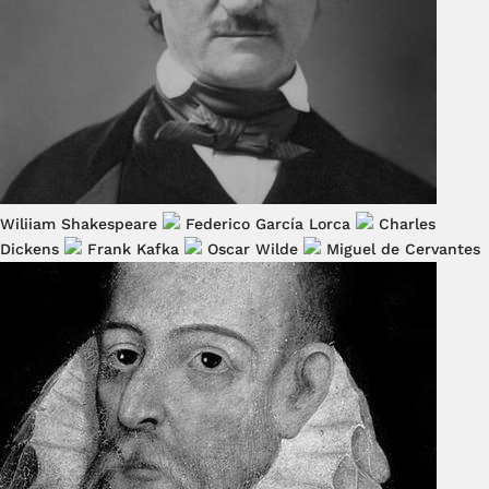
Wiliiam Shakespeare
Federico García Lorca
Charles
Dickens
Frank Kafka
Oscar Wilde
Miguel de Cervantes