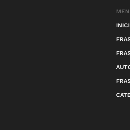
MEN
INIC
FRA
FRA
AUT
FRAS
CAT