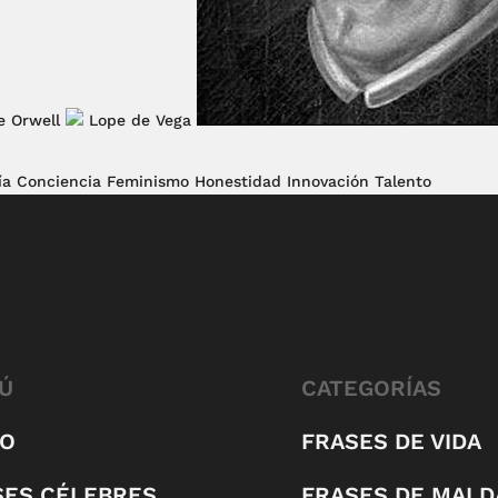
e Orwell
Lope de Vega
ía
Conciencia
Feminismo
Honestidad
Innovación
Talento
Ú
CATEGORÍAS
IO
FRASES DE VIDA
SES CÉLEBRES
FRASES DE MALD