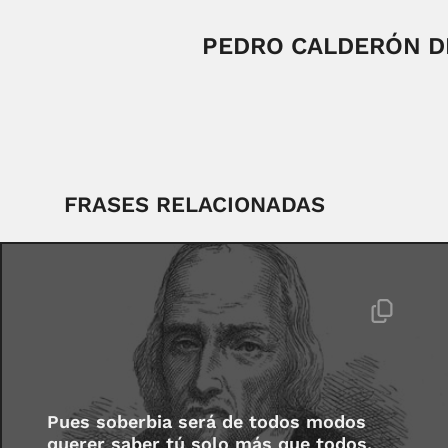
PEDRO CALDERÓN D
FRASES RELACIONADAS
Pues soberbia será de todos modos
querer saber tú solo más que todos.