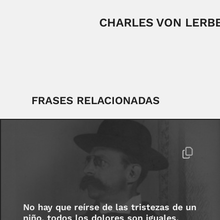
CHARLES VON LERB
FRASES RELACIONADAS
No hay que reírse de las tristezas de un
niño, todos los dolores son iguales.