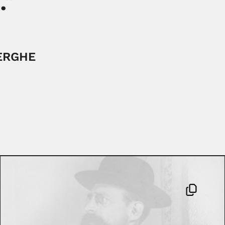
."
ERGHE