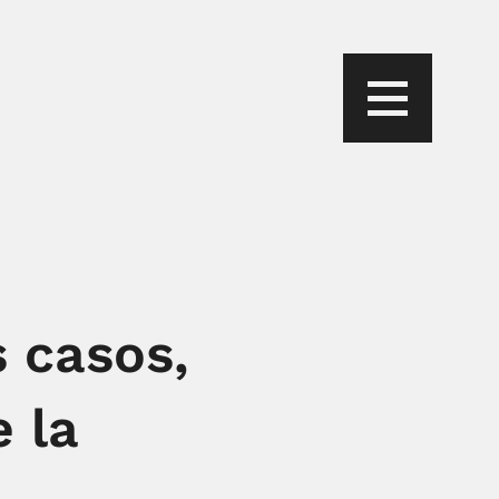
s casos,
 la