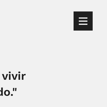
vivir
o."