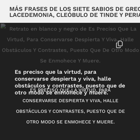
MÁS FRASES DE LOS SIETE SABIOS DE GRECI
LACEDEMONIA, CLEÓBULO DE TINDE Y PERI
Es preciso que la virtud, para
conservarse despierta y viva, halle
obstáculos y contrastes, puesto que de
ES PRECISO QUE LA VIRTUD, PARA
otro modo se enmohece y muere.
CONSERVARSE DESPIERTA Y VIVA, HALLE
OBSTÁCULOS Y CONTRASTES, PUESTO QUE DE
OTRO MODO SE ENMOHECE Y MUERE.