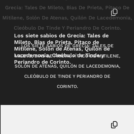
Los siete sabios de Grecia: Tales de
Mileto, Bias de Prieta, Pítaco de
LOS SIETE SABIOS DE GRECIA: TALES DE
Mitilene, Solón de Atenas, Quilón de
Lacedemonia, Cleóbulo de Tinde y
MILETO, BIAS DE PRIETA, PÍTACO DE MITILENE,
Periandro de Corinto.
SOLÓN DE ATENAS, QUILÓN DE LACEDEMONIA,
CLEÓBULO DE TINDE Y PERIANDRO DE
CORINTO.