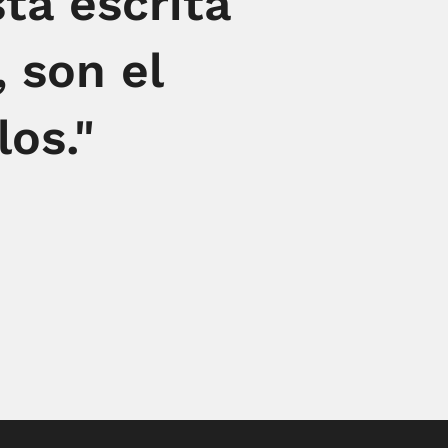
tá escrita
 son el
los."