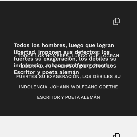
Todos los hombres, luego que logran
libertad, imponen sus defectos; los
TODOS LOS HOMBRES, LUEGO QUE LOGRAN
fuertes su exageración, los débiles su
indolencia. Johann Wolfgang Goethe
LIBERTAD, IMPONEN SUS DEFECTOS; LOS
Escritor y poeta alemán
FUERTES SU EXAGERACIÓN, LOS DÉBILES SU
INDOLENCIA. JOHANN WOLFGANG GOETHE
ESCRITOR Y POETA ALEMÁN