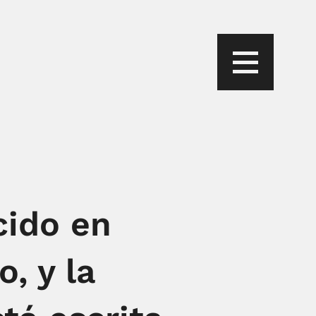
cido en
, y la