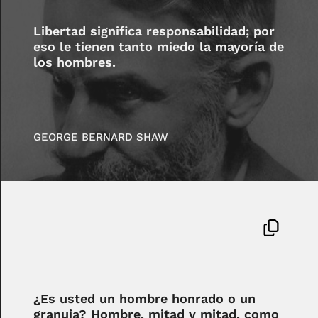
Libertad significa responsabilidad; por
eso le tienen tanto miedo la mayoría de
los hombres.
GEORGE BERNARD SHAW
¿Es usted un hombre honrado o un
granuja? Hombre, mitad y mitad, como