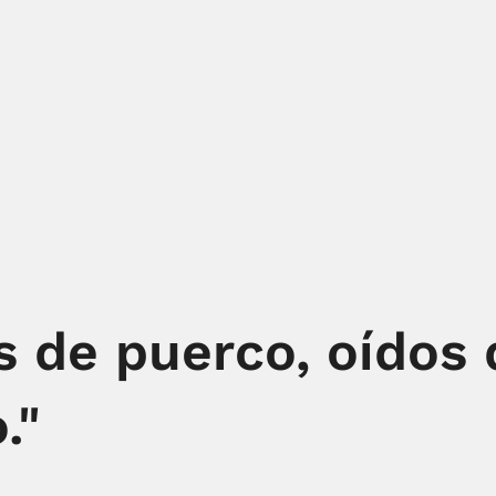
os de puerco, oídos
."