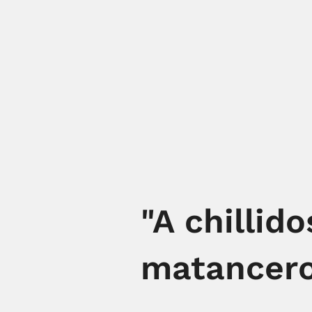
"A chillid
matancero