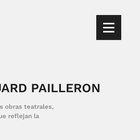
UARD PAILLERON
 obras teatrales,
e reflejan la