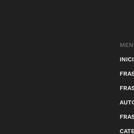
MEN
INIC
FRA
FRA
AUT
FRAS
CAT