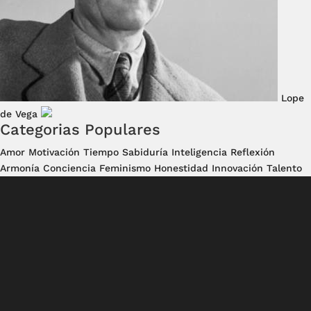
Lope
de Vega
Categorias Populares
Amor
Motivación
Tiempo
Sabiduría
Inteligencia
Reflexión
Armonía
Conciencia
Feminismo
Honestidad
Innovación
Talento