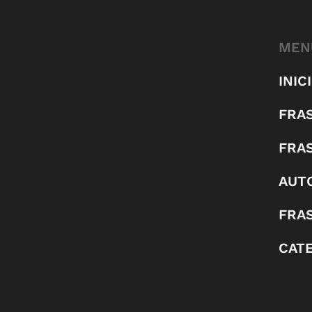
MEN
INIC
FRA
FRA
AUT
FRAS
CAT